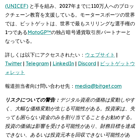
(UNICEF)
と手を組み、2027年までに110万人へのブロッ
クチェーン教育を支援している。モータースポーツの世界
では、ビットゲットは、世界で最もスリリングな選手権の
1つである
MotoGP™
の独占暗号通貨取引所パートナーと
なっている。
詳しくは以下にアクセスされたい：
ウェブサイト
|
Twitter
|
Telegram
|
LinkedIn
|
Discord
|
ビットゲットウ
ォレット
報道担当者向け問い合わせ先：
media@bitget.com
リスクについての警告：
デジタル資産の価格は変動しやす
く、大幅な価格変動が生じる可能性がある。投資家は、失
っても困らない資金のみを割り当てることをお勧めする。
投資の価値は影響を受ける可能性があり、財務目標を達成
できない、あるいは投資元本を回収できない可能性があ