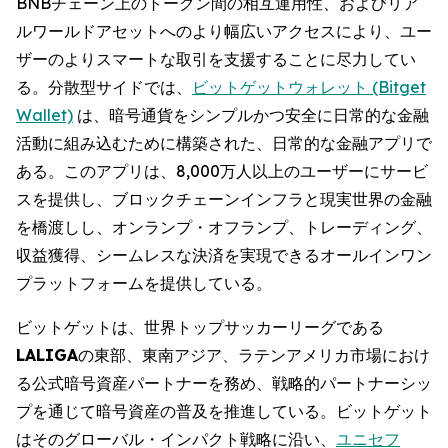
BNBチェーン上のトークン間の相互運用性、およびリア
ルワールドアセットへのより幅広いアクセスにより、ユー
ザーのよりスマートな取引を支援することに尽力してい
る。分散型サイドでは、
ビットゲットウォレット (Bitget
Wallet)
は、暗号通貨をシンプルかつ安全に日常的な金融
活動に組み込むために構築された、日常的な金融アプリで
ある。このアプリは、8,000万人以上のユーザーにサービ
スを提供し、ブロックチェーンインフラと現実世界の金融
を橋渡しし、オンランプ・オフランプ、トレーディング、
収益獲得、シームレスな決済を実現できるオールインワン
プラットフォームを提供している。
ビットゲットは、世界トップサッカーリーグである
LALIGA
の東部、東南アジア、ラテンアメリカ市場におけ
る公式暗号資産パートナーを務め、戦略的パートナーシッ
プを通じて暗号資産の普及を推進している。ビットゲット
はそのグローバル・インパクト戦略に沿い、
ユニセフ