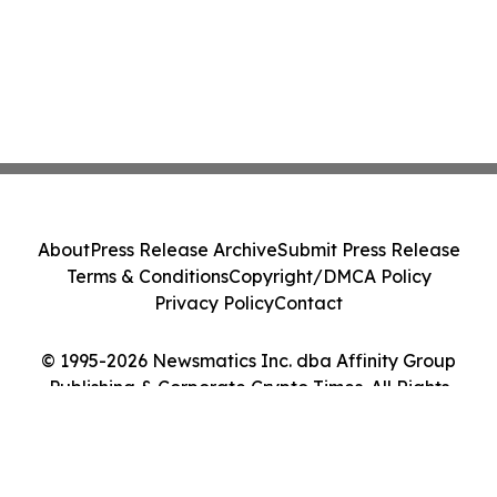
About
Press Release Archive
Submit Press Release
Terms & Conditions
Copyright/DMCA Policy
Privacy Policy
Contact
© 1995-2026 Newsmatics Inc. dba Affinity Group
Publishing & Corporate Crypto Times. All Rights
Reserved.
Cookie Settings / Your Privacy Choices